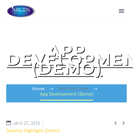
APP
DEVELOPME
(DEMO)
Home
Portfolio Item
App Development (Demo)


abril 27, 2016
Dummy-Highlight (Demo)