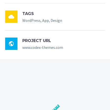
TAGS

WordPress, App, Design
PROJECT URL

www.codex-themes.com

