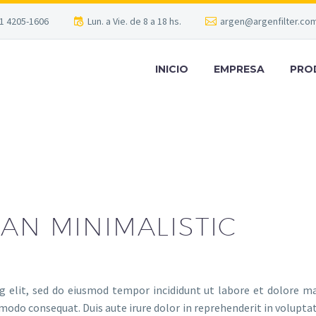
1 4205-1606
Lun. a Vie. de 8 a 18 hs.
argen@argenfilter.com
INICIO
EMPRESA
PRO
AN MINIMALISTIC
ng elit, sed do eiusmod tempor incididunt ut labore et dolore m
modo consequat. Duis aute irure dolor in reprehenderit in voluptate