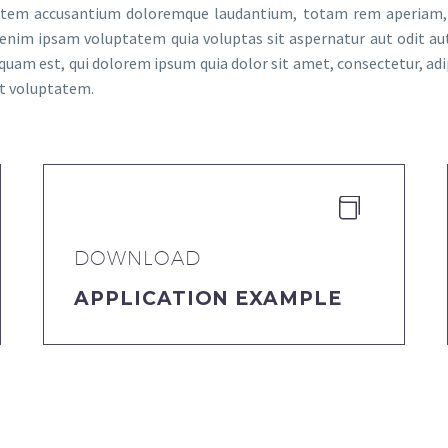
ptatem accusantium doloremque laudantium, totam rem aperiam, ea
 enim ipsam voluptatem quia voluptas sit aspernatur aut odit aut
quam est, qui dolorem ipsum quia dolor sit amet, consectetur, ad
at voluptatem.


DOWNLOAD
APPLICATION EXAMPLE