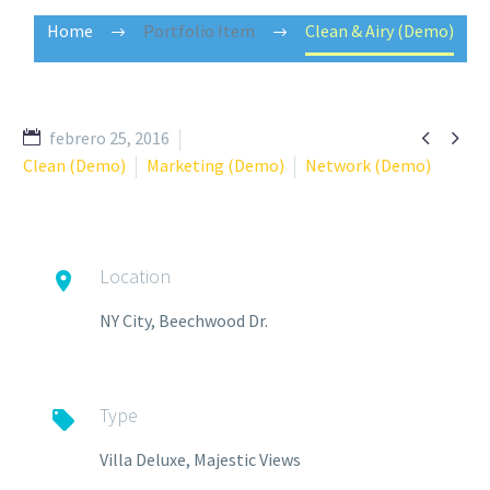
Home
Portfolio Item
Clean & Airy (Demo)


febrero 25, 2016
Clean (Demo)
Marketing (Demo)
Network (Demo)
Location

NY City, Beechwood Dr.
Type

Villa Deluxe, Majestic Views