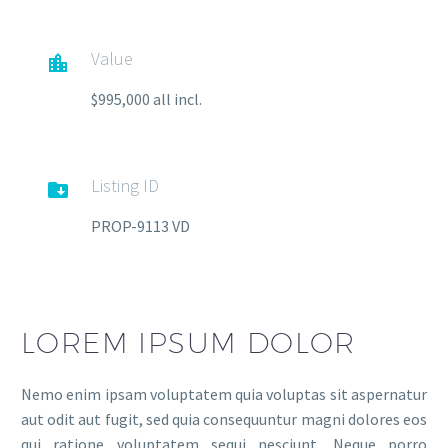
Value

$995,000 all incl.
Listing ID

PROP-9113 VD
LOREM IPSUM DOLOR
Nemo enim ipsam voluptatem quia voluptas sit aspernatur
aut odit aut fugit, sed quia consequuntur magni dolores eos
qui ratione voluptatem sequi nesciunt. Neque porro