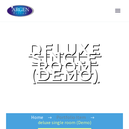
DELUXE
SINGLE
ROOM
(DEMO)
Lorem ipsum dolor sit amet, consectetur adipisicing
elit, sed do eiusmod tempor incididunt ut labore et
dolore magna aliqua.
Home
Portfolio Item
deluxe single room (Demo)