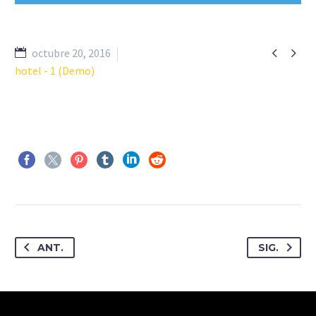


octubre 20, 2016
hotel - 1 (Demo)
ANT.
SIG.