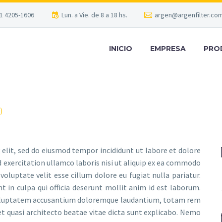
1 4205-1606
Lun. a Vie. de 8 a 18 hs.
argen@argenfilter.com
INICIO
EMPRESA
PRO
)
 elit, sed do eiusmod tempor incididunt ut labore et dolore
 exercitation ullamco laboris nisi ut aliquip ex ea commodo
voluptate velit esse cillum dolore eu fugiat nulla pariatur.
t in culpa qui officia deserunt mollit anim id est laborum.
t voluptatem accusantium doloremque laudantium, totam rem
 et quasi architecto beatae vitae dicta sunt explicabo. Nemo