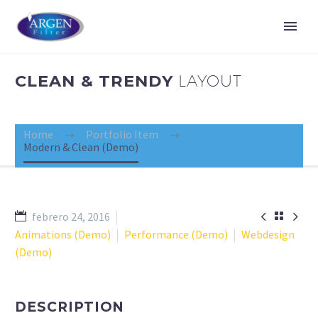
CLEAN & TRENDY
LAYOUT
Home
Portfolio Item
Modern & Clean (Demo)


febrero 24, 2016

Animations (Demo)
Performance (Demo)
Webdesign
(Demo)
DESCRIPTION