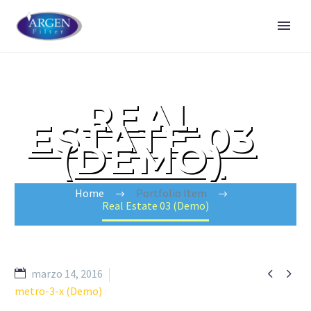
REAL
ESTATE 03
(DEMO)
Home
Portfolio Item
Real Estate 03 (Demo)


marzo 14, 2016
metro-3-x (Demo)