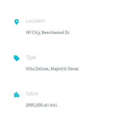
Location

NY City, Beechwood Dr.
Type

Villa Deluxe, Majestic Views
Value

$995,000 all incl.