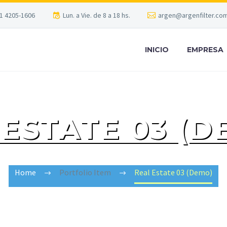
1 4205-1606
Lun. a Vie. de 8 a 18 hs.
argen@argenfilter.com
INICIO
EMPRESA
 ESTATE 03 (D
Home
Portfolio Item
Real Estate 03 (Demo)