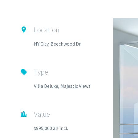
Location

NY City, Beechwood Dr.
Type

Villa Deluxe, Majestic Views
Value

$995,000 all incl.