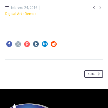


febrero 24, 2016
Digital Art (Demo)
SIG.