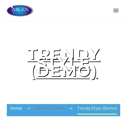
TRENDY
STYLE
(DEMO)
Lorem Ipsum is that it has a more-or-less n
Home
Portfolio Item
Trendy Style (Demo)