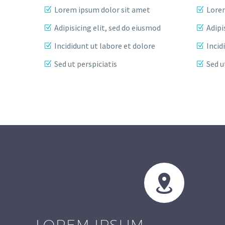
Lorem ipsum dolor sit amet
Lorem
Adipisicing elit, sed do eiusmod
Adipi
Incididunt ut labore et dolore
Incid
Sed ut perspiciatis
Sed u


LOREM IPSUM