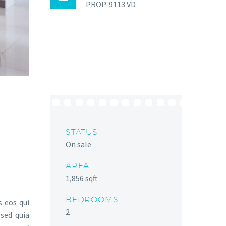
PROP-9113 VD
STATUS
On sale
AREA
1,856 sqft
BEDROOMS
 eos qui
2
sed quia