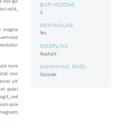
s eos qui
BATHROOMS
ci velit,
2
PENTHOUSE
re magna
Yes
quam eius
sectetur
ROOFLING
Asphalt
ute irure
SWIMMING POOL
datat non
Outside
error sit
et quasi
ugit, sed
psum quia
e magnam