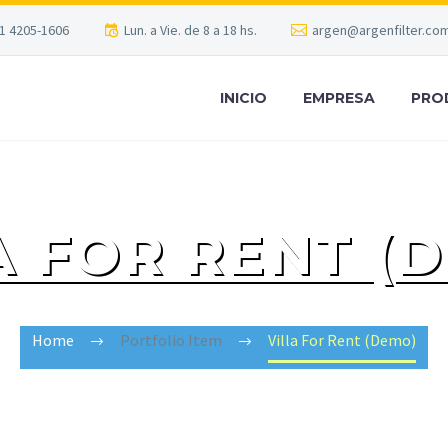
1 4205-1606
Lun. a Vie. de 8 a 18 hs.
argen@argenfilter.com
INICIO
EMPRESA
PRO
A FOR RENT (
Home
Portfolio Item
Villa For Rent (Demo)