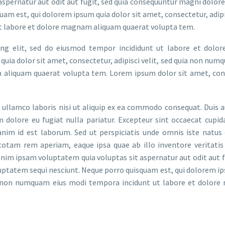
spernatur aut odit aut fugit, sed quia consequuntur magni dolore
am est, qui dolorem ipsum quia dolor sit amet, consectetur, adipis
t labore et dolore magnam aliquam quaerat volupta tem.
ing elit, sed do eiusmod tempor incididunt ut labore et dolo
quia dolor sit amet, consectetur, adipisci velit, sed quia non num
 aliquam quaerat volupta tem. Lorem ipsum dolor sit amet, con
ullamco laboris nisi ut aliquip ex ea commodo consequat. Duis a
um dolore eu fugiat nulla pariatur. Excepteur sint occaecat cupi
 anim id est laborum. Sed ut perspiciatis unde omnis iste natus 
tam rem aperiam, eaque ipsa quae ab illo inventore veritatis 
nim ipsam voluptatem quia voluptas sit aspernatur aut odit aut f
uptatem sequi nesciunt. Neque porro quisquam est, qui dolorem i
quia non numquam eius modi tempora incidunt ut labore et dolor