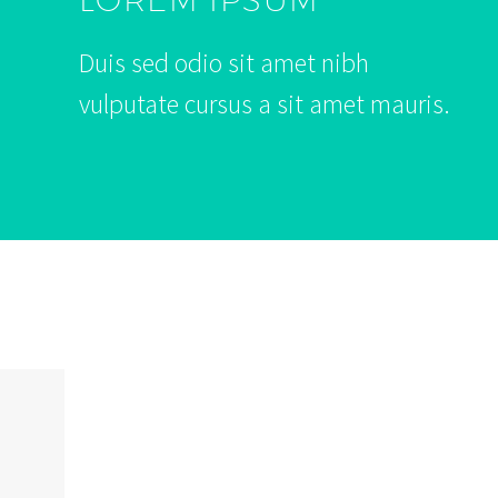
Duis sed odio sit amet nibh
vulputate cursus a sit amet mauris.