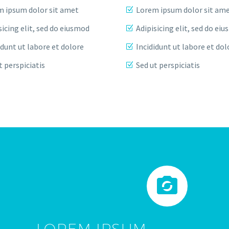
 ipsum dolor sit amet
Lorem ipsum dolor sit am
sicing elit, sed do eiusmod
Adipisicing elit, sed do ei
idunt ut labore et dolore
Incididunt ut labore et dol
t perspiciatis
Sed ut perspiciatis


LOREM IPSUM