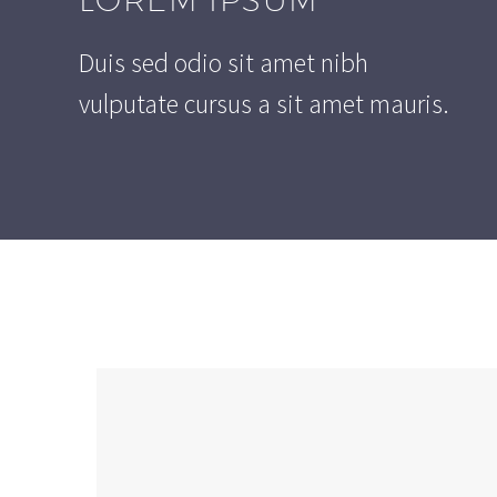
Duis sed odio sit amet nibh
vulputate cursus a sit amet mauris.