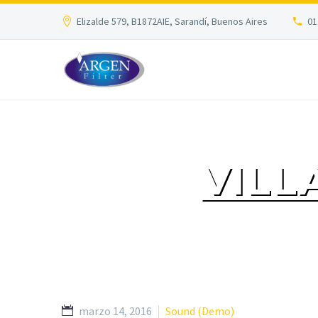
Elizalde 579, B1872AIE, Sarandí, Buenos Aires
01
VILL
marzo 14, 2016
Sound (Demo)