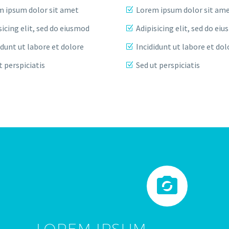
 ipsum dolor sit amet
Lorem ipsum dolor sit am
sicing elit, sed do eiusmod
Adipisicing elit, sed do ei
idunt ut labore et dolore
Incididunt ut labore et dol
t perspiciatis
Sed ut perspiciatis


LOREM IPSUM