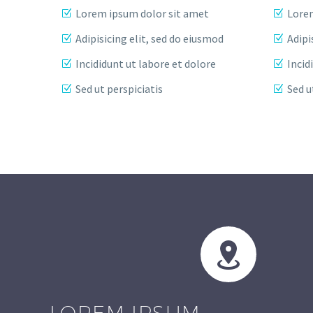
Lorem ipsum dolor sit amet
Lorem
Adipisicing elit, sed do eiusmod
Adipi
Incididunt ut labore et dolore
Incid
Sed ut perspiciatis
Sed u


LOREM IPSUM