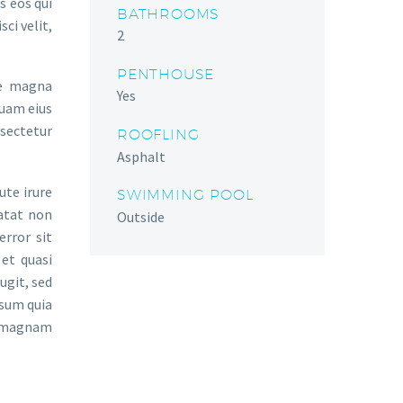
s eos qui
BATHROOMS
ci velit,
2
PENTHOUSE
re magna
Yes
quam eius
sectetur
ROOFLING
Asphalt
ute irure
SWIMMING POOL
datat non
Outside
error sit
et quasi
ugit, sed
psum quia
e magnam