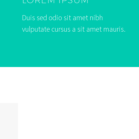
Duis sed odio sit amet nibh
vulputate cursus a sit amet mauris.