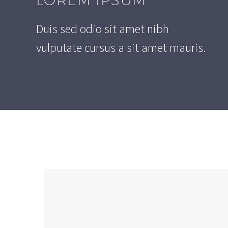
Duis sed odio sit amet nibh
vulputate cursus a sit amet mauris.