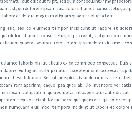
spernatur aut odit aut fugit, sed quia consequuntur magni dolore
am est, qui dolorem ipsum quia dolor sit amet, consectetur, adipis
t labore et dolore magnam aliquam quaerat volupta tem.
ing elit, sed do eiusmod tempor incididunt ut labore et dolo
quia dolor sit amet, consectetur, adipisci velit, sed quia non num
 aliquam quaerat volupta tem. Lorem ipsum dolor sit amet, con
ullamco laboris nisi ut aliquip ex ea commodo consequat. Duis a
um dolore eu fugiat nulla pariatur. Excepteur sint occaecat cupi
 anim id est laborum. Sed ut perspiciatis unde omnis iste natus 
tam rem aperiam, eaque ipsa quae ab illo inventore veritatis 
nim ipsam voluptatem quia voluptas sit aspernatur aut odit aut f
uptatem sequi nesciunt. Neque porro quisquam est, qui dolorem i
quia non numquam eius modi tempora incidunt ut labore et dolor