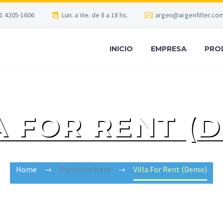
1 4205-1606
Lun. a Vie. de 8 a 18 hs.
argen@argenfilter.com
INICIO
EMPRESA
PRO
A FOR RENT (
Home
Portfolio Item
Villa For Rent (Demo)