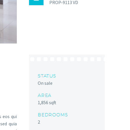
PROP-9113 VD
STATUS
On sale
AREA
1,856 sqft
BEDROOMS
 eos qui
2
sed quia